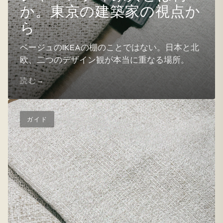
か。東京の建築家の視点か
ら
ベージュのIKEAの棚のことではない。日本と北
欧、二つのデザイン観が本当に重なる場所。
読む
ガイド