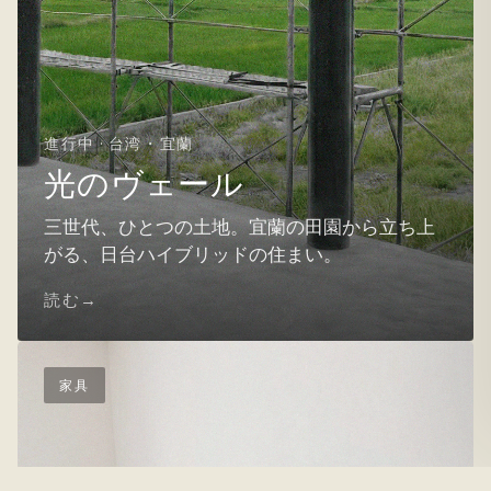
進行中 · 台湾・宜蘭
光のヴェール
三世代、ひとつの土地。宜蘭の田園から立ち上
がる、日台ハイブリッドの住まい。
読む
家具