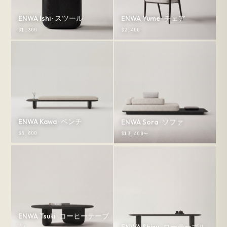
ENWA Ishi · スツール
ENWA Yume · チェア
$1,300
$2,400
ENWA Kawa · ベンチ
ENWA Sora · ソファ
$5,800
$13,400〜
ENWA Tsuki · コーヒーテーブ
ル
ENWA Shizu · ローテーブル