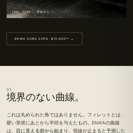
ENWA SORA · 背面から →
ENWA SORA SOFA · $13,400〜 →
03
境界のない曲線。
これは丸められた角ではありません。フィレットとは、
硬い形状にあとから半径を与えたもの。ENWAの曲線
は、
目に見える前から始まり
、視線が止まると予測した