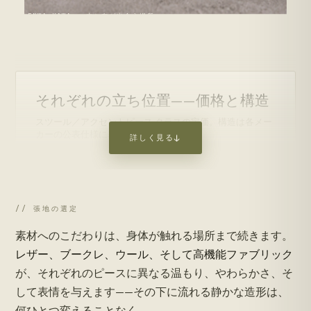
ENWA KAWA · 木と布が出会う場所 →
それぞれの立ち位置——価格と構造
スツール／アクセントピース クラスの定価。構造は各メー
カーの公表仕様に基づきます。
詳しく見る
↓
無垢材
構造：断面まで無垢材
ENWA Ishi — $1,300
木材
SOLID FAS OAK · DIRECT
Roche Bobois
// 張地の選定
Cassina
B&B Italia
Minotti
IKEA
VENEER
ボード /
素材へのこだわりは、身体が触れる場所まで続きます。
構造：芯材上の突板／パーティクルボード
$0
$1k
$2k
$3k
$4k+
表示価格 — スツール／アクセント家具クラス
レザー、ブークレ、ウール、そして高機能ファブリック
比較価格：アクセント／スツール クラスの一般的な定価（2026年）。
が、それぞれのピースに異なる温もり、やわらかさ、そ
構造は各メーカーの公表仕様に基づきます。提供地域では世界中へ
して表情を与えます——その下に流れる静かな造形は、
DDP配送。
何ひとつ変えることなく。