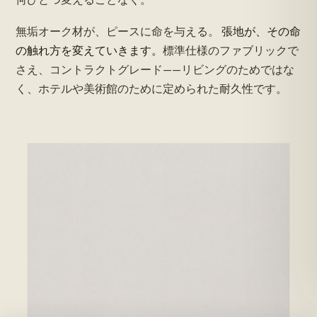
構造別に見る、修復しながら使える
無垢オーク材が、ピースに命を与える。
張地が、その命
寿命
の触れ方を変えていきます。
標準仕様のファブリックで
構造方式は各メーカーの公表仕様に基づきます。● = メンテ
さえ、コントラクトグレード——リビングのためではな
ナンス可能な節目（再塗装／修復）。ラインが途切れる地
く、ホテルや美術館のために定められた耐久性です。
点が、買い替えの時期です。
再塗装仕上げ
修復
受け継がれる
50yr
Solid oak
ENWA
~25
合板下地の突板
再仕上げ不可
~12
MDF下地の突板
芯材まで摩耗
~6
パーティクルボード
買い替え前提
new
yr 10
yr 20
yr 30
yr 40
yr 50
SERVICE LIFE — YEARS
無垢オーク材は、買い替えのサイクルそのものを変えます。手を入
れ、修復し、部屋に置き続けられる。仕上げ前に含水率9〜10%へ安定
化 · 木口を封止 · 内部に逃がし溝 · 反りを防ぐため両面を封止。寿命は各
メーカーの公表構造仕様と、控えめなメンテナンス見積もりに基づき
ます。