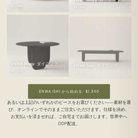
$4,000
$4,800
ENWA Maru · ダイニング
ENWA Sen · ダイニング
$8,500
$9,800〜
ENWA ISHI から始める · $1,300
あるいは上記のいずれかのピースをお選びください——素材を選
び、オンラインでそのままご注文いただけます。仕様を決め、
お支払いを済ませれば、ご自宅までお届けします。世界中へ
DDP配送。