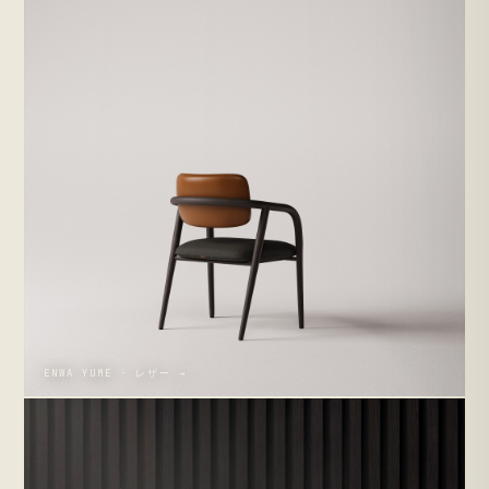
ENWA YUME · レザー →