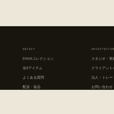
OBJECT
ARCHITECTU
ENWAコレクション
スタジオ・実
全8アイテム
クライアント
よくある質問
法人・トレー
配送・返品
お問い合わせ
お手入れガイド