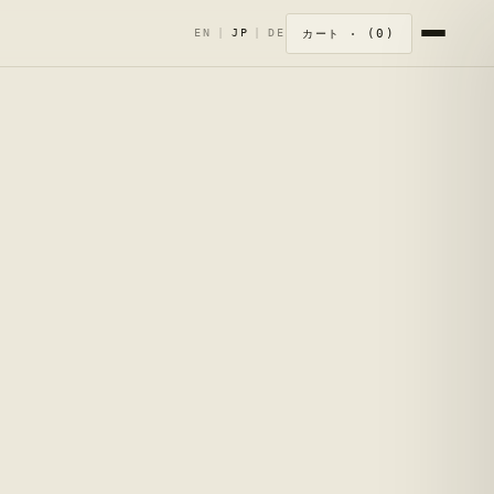
0
EN
|
JP
|
DE
カート ·