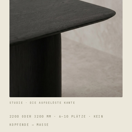
STUDIE · DIE AUFGELÖSTE KANTE
2200 ODER 3200 MM · 6–10 PLÄTZE · KEIN
KOPFENDE → MASSE