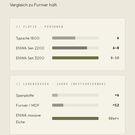
Vergleich zu Furnier hält.
// PLÄTZE · PERSONEN
Typische 1800
6
ENWA Sen 2200
6–8
ENWA Sen 3200
8–10
// LEBENSDAUER · JAHRE (RESTAURIERBAR)
Spanplatte
~6
Furnier / MDF
~12
ENWA massive
50yr+
Eiche