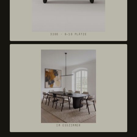
3200 · 8–10 PLÄTZE
IM ESSZIMMER