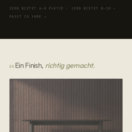
2200 BIETET 6–8 PLÄTZE · 3200 BIETET 8–10 —
PASST ZU YUME →
Ein Finish,
richtig gemacht.
05