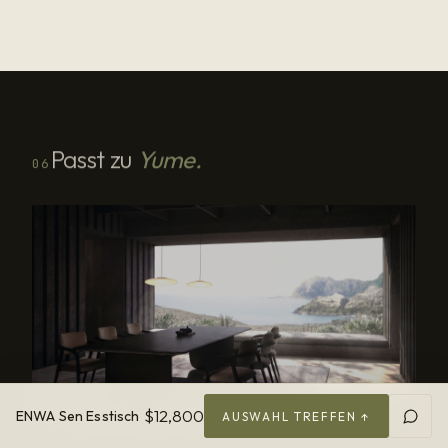
Passt zu
Yume.
06
$12,800
ENWA Sen Esstisch
AUSWAHL TREFFEN ↑