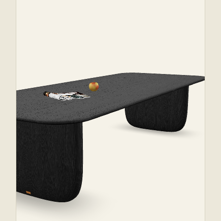
behalten
Die strukturelle Geometrie ist vor der Fertigung gelöst. Lebensdauer:
konservative Nutzungsschätzungen je nach Bauweise.