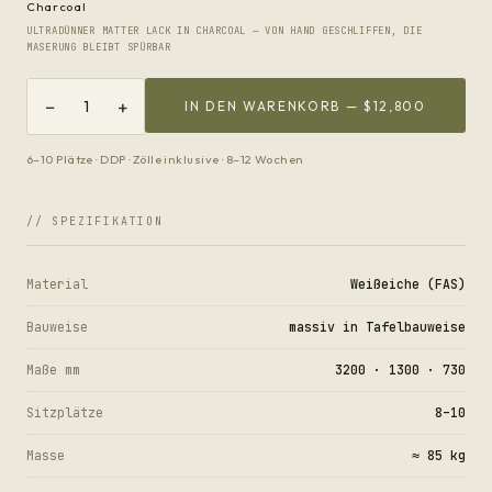
Charcoal
ULTRADÜNNER MATTER LACK IN CHARCOAL — VON HAND GESCHLIFFEN, DIE
MASERUNG BLEIBT SPÜRBAR
−
+
1
IN DEN WARENKORB —
$12,800
6–10 Plätze · DDP · Zölle inklusive · 8–12 Wochen
// SPEZIFIKATION
Material
Weißeiche (FAS)
Bauweise
massiv in Tafelbauweise
Maße mm
3200 · 1300 · 730
Sitzplätze
8–10
Masse
≈ 85 kg