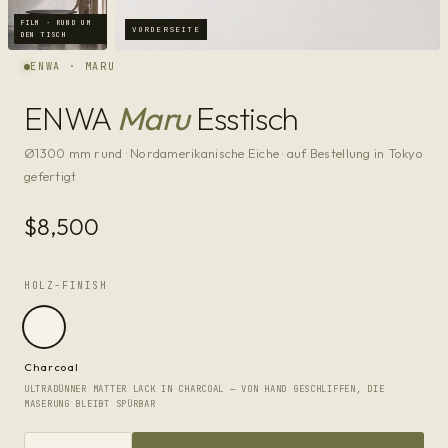
FILM · RUND UM
VORDERSEITE
DEN TISCH
ENWA · MARU
ENWA
Maru
Esstisch
Ø1300 mm rund · Nordamerikanische Eiche · auf Bestellung in Tokyo
gefertigt
$8,500
HOLZ-FINISH
Charcoal
ULTRADÜNNER MATTER LACK IN CHARCOAL — VON HAND GESCHLIFFEN, DIE
MASERUNG BLEIBT SPÜRBAR