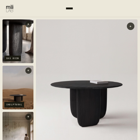
+
+
DAS BEIN
+
SKULPTURAL
+