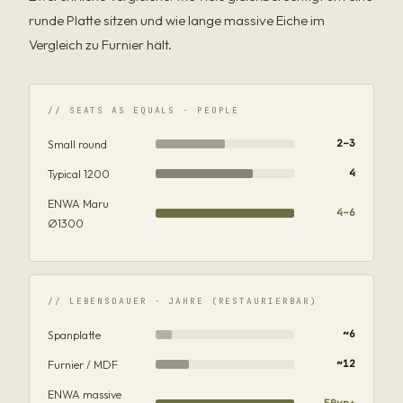
runde Platte sitzen und wie lange massive Eiche im
Vergleich zu Furnier hält.
// SEATS AS EQUALS · PEOPLE
Small round
2–3
Typical 1200
4
ENWA Maru
4–6
Ø1300
// LEBENSDAUER · JAHRE (RESTAURIERBAR)
Spanplatte
~6
Furnier / MDF
~12
ENWA massive