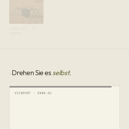
LEBENSDAUER
Restaurierbar — neu beschichten, schleifen,
behalten
STUDIE 02 · FUSS
STUDIE 03 ·
STUDIE 01 · IM
AUF TEPPICH
MASERUNG & LICHT
FREIEN
Structural geometry resolved through simulation before fabrication.
Lifespans: conservative service estimates by construction.
Drehen Sie es
selbst.
·
VIEWPORT · ENWA-01