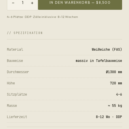
−
+
1
IN DEN WARENKORB —
$8,500
4–6 Plätze · DDP · Zölle inklusive · 8–12 Wochen
// SPEZIFIKATION
Material
Weißeiche (FAS)
Bauweise
massiv in Tafelbauweise
Durchmesser
Ø1300 mm
Höhe
720 mm
Sitzplätze
4–6
Masse
≈ 55 kg
Lieferzeit
8–12 Wo · DDP