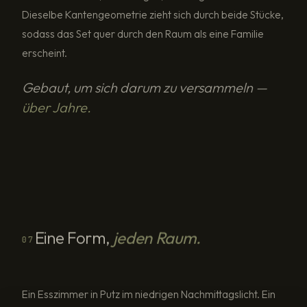
Dieselbe Kantengeometrie zieht sich durch beide Stücke,
sodass das Set quer durch den Raum als eine Familie
erscheint.
Gebaut, um sich darum zu versammeln —
über Jahre.
Eine Form,
jeden Raum.
07
$8,500
ENWA Maru Esstisch
AUSWAHL TREFFEN ↑
Ein Esszimmer in Putz im niedrigen Nachmittagslicht. Ein