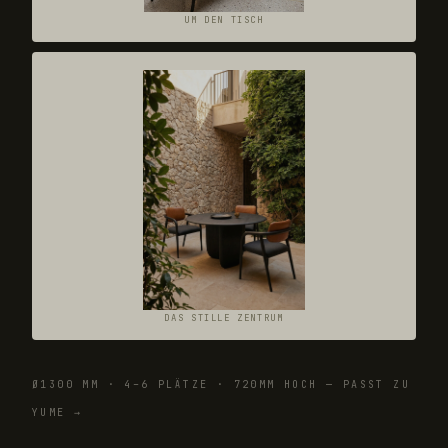
UM DEN TISCH
DAS STILLE ZENTRUM
Ø1300 MM · 4–6 PLÄTZE · 720MM HOCH — PASST ZU
YUME →