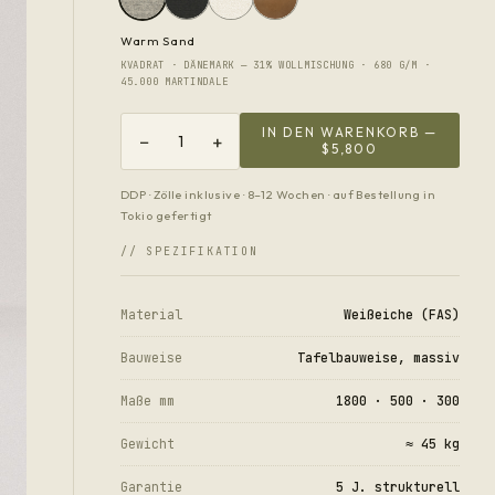
Warm Sand
KVADRAT · DÄNEMARK — 31% WOLLMISCHUNG · 680 G/M ·
45.000 MARTINDALE
IN DEN WARENKORB —
−
+
1
$5,800
DDP · Zölle inklusive · 8–12 Wochen · auf Bestellung in
Tokio gefertigt
// SPEZIFIKATION
Material
Weißeiche (FAS)
Bauweise
Tafelbauweise, massiv
Maße mm
1800 · 500 · 300
Gewicht
≈ 45 kg
Garantie
5 J. strukturell