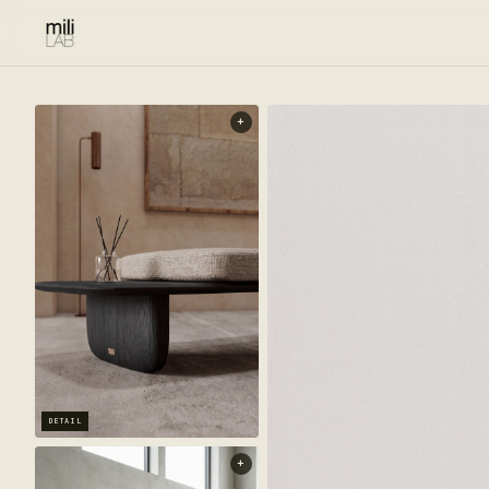
+
DETAIL
+