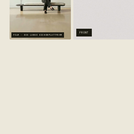
FRONT
FILM · DIE LANGE EICHENPLATTFORM