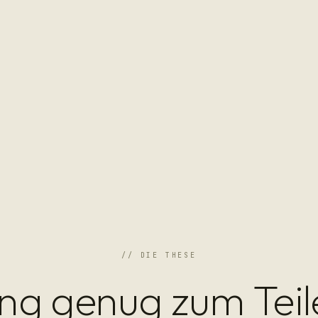
// DIE THESE
ng genug zum Teil