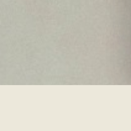
Kosten pro Jahr Nutzungsdauer
Listenpreis ÷ nutzbare Jahre (aus den Holzdaten, Abschnitt
01). Die ehrliche Maßeinheit für Möbelkosten.
$26/yr
ENWA Ishi
$1,300 / 50 YR
$120/yr
Designhaus-Hocker
~$3,000 / 25 J · FURNIER
$13/yr
Flatpack-Hocker
~$80 / 6 J · ×9 ERSATZ
+ LANDFILL ×9
$0
$50
$100
$150
$200/yr
PREIS ÷ JAHRE NUTZUNGSDAUER
Flatpack gewinnt bei den Kosten pro Jahr nur, wenn Sie es neunmal
ersetzen — und den Müll dazwischen in Kauf nehmen. Gegen seine
tatsächliche Klasse kostet ENWA ein Fünftel pro Jahr.
Vergleichspreise: typische Liste, Akzent-/Hockerklasse, 2026. DDP
weltweit, wo angeboten · 1.825 Tage Strukturgarantie.