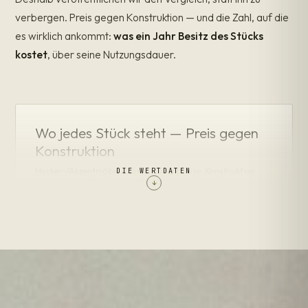
verbergen. Preis gegen Konstruktion — und die Zahl, auf die
es wirklich ankommt:
was ein Jahr Besitz des Stücks
kostet
, über seine Nutzungsdauer.
Wo jedes Stück steht — Preis gegen
Konstruktion
Hocker-/Akzentmöbel-Klasse, Listenpreise. Konstruktion
DIE WERTDATEN
nach den veröffentlichten Angaben jedes Herstellers.
↓
MASSIV
KONSTRUKTION: MASSIV IM GESAMTEN QUERSCHNITT
ENWA Ishi — $1.300
HOLZ
MASSIVE FAS-EICHE · DIREKT
Roche Bobois
Cassina
B&B Italia
Minotti
IKEA
FURNIER
BRETT /
KONSTRUKTION: FURNIER ÜBER KERN / SPANPLATTE
$0
$1k
$2k
$3k
$4k+
LISTENPREIS — HOCKER-/AKZENTKLASSE