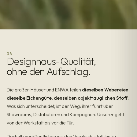
円和
03
Designhaus-Qualität,
ENWA — RUNDUNG IN HARMONIE
Gemacht, um
damit zu leben
.
ohne den Aufschlag.
Die großen Häuser und ENWA teilen
dieselben Webereien,
dieselbe Eichengüte, denselben objekttauglichen Stoff
.
Was sich unterscheidet, ist der Weg: ihrer führt über
Showrooms, Distributoren und Kampagnen. Unserer geht
von der Werkstatt bis vor die Tür.
Deshalb veröffentlichen wir den Vergleich, statt ihn zu