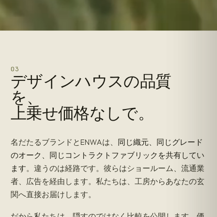
円和
03
デザインハウスの品質
ENWA —— 調和に宿る、丸み
ともに
暮らすために
.
を、
上乗せ価格なしで。
名だたるブランドとENWAは、
同じ織元、同じグレード
のオーク、同じコントラクトファブリックを共有してい
ます
。違うのは経路です。彼らはショールーム、流通業
者、広告を経由します。私たちは、工房からあなたの玄
関へ直接お届けします。
だから私たちは、隠すのではなく比較を公開します。価