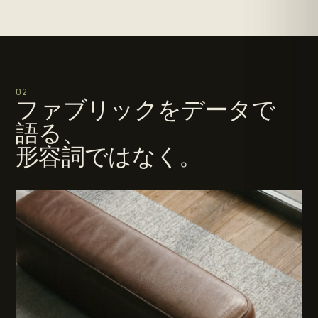
50yr
Solid oak
ENWA
~25
合板下地の突板
再仕上げ不可
~12
MDF下地の突板
芯材まで摩耗
~6
パーティクルボード
買い替え前提
new
yr 10
yr 20
yr 30
yr 40
yr 50
SERVICE LIFE — YEARS
02
仕上げ前に含水率を9〜10%で安定 · 木口をシール · 反り防止の隠し溝 ·
ファブリックをデータで
反りを抑えるため両面をシール。寿命は、メーカー公表の構造仕様
と、控えめに見積もった耐用年数によります。
語る、
形容詞ではなく。