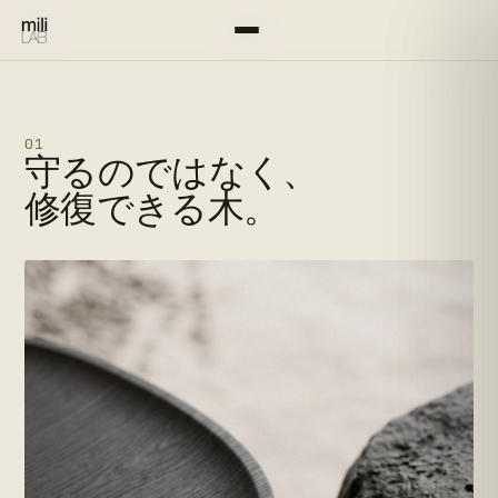
手のために作る
·
東京
·
50年、修復しなが
01
守るのではなく、
修復できる木。