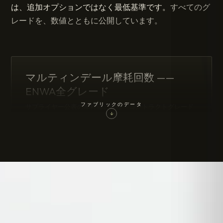
は、追加オプションではなく最低基準です。
すべてのグ
レードを、数値とともに公開しています。
マルティンデール摩耗回数 ——
ENWA全グレード
ファブリックのデータ
サプライヤー公表の摩耗値。破線 = コントラクトグレード
の基準値40,000回（ホテル／美術館）。
↓
40K — CONTRACT GRADE
45k
Kvadrat Savanna
標準ウール
80k+
Dedar Karakorum
旗艦ブークレ
80k
Mélange Moderne
撥水仕様
80k
Alcantara
マイクロファイバーアップグレード
0
20k
40k
60k
80k
100k
MARTINDALE RUB CYCLES
Kvadrat、Dedar、Alcantara各社が公表する摩耗値。マルティンデ
ール40,000回は、ホスピタリティ用途における一般的なコントラクト