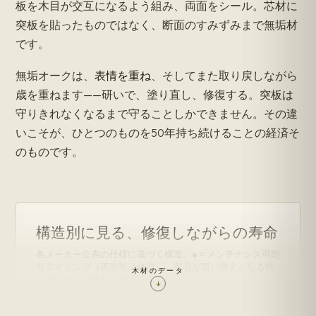
板を木目が交互になるよう組み、両面をシール。芯材に
突板を貼ったものではなく、断面のすみずみまで無垢材
です。
無垢オークは、
表情を重ね
、そしてまた取り戻しながら
歳を重ねます——研いで、塗り直し、修復する。突板は
守りきれなくなるまで守ることしかできません。その違
いこそが、ひとつのものを50年持ち続けることの経済そ
のものです。
構造別に見る、修復しながらの寿命
各メーカー公表の仕様に基づく構造。● = メンテナンス可能
なタイミング（再塗装／修復）。製品が買い替えとなる時
木材のデータ
点でレーンが終わります。
↓
再塗装仕上げ
修復
受け継がれる