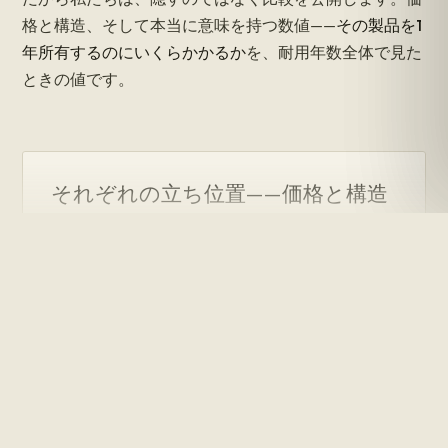
格と構造、そして本当に意味を持つ数値——
その製品を1
年所有するのにいくらかかるか
を、耐用年数全体で見た
ときの値です。
それぞれの立ち位置——価格と構造
スツール／アクセントピース帯の定価。構造は各メーカー
公表の仕様によります。
価値のデータ
↓
無垢材
構造：断面まで無垢材
ENWA Ishi — $1,300
木材
SOLID FAS OAK · DIRECT
Roche Bobois
Cassina
B&B Italia
Minotti
IKEA
VENEER
ボード /
構造：芯材上の突板／パーティクルボード
$0
$1k
$2k
$3k
$4k+
表示価格 — スツール／アクセント家具クラス