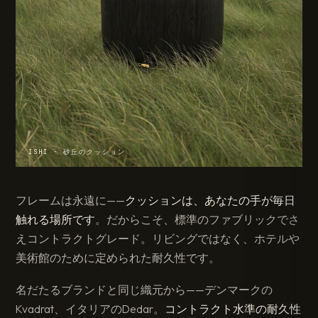
ISHI · 砂丘のクッション
フレームは永遠に——
クッションは、あなたの手が毎日
触れる場所です
。だからこそ、標準のファブリックでさ
えコントラクトグレード。リビングではなく、ホテルや
美術館のために定められた耐久性です。
名だたるブランドと同じ織元から——デンマークの
Kvadrat、イタリアのDedar。
コントラクト水準の耐久性